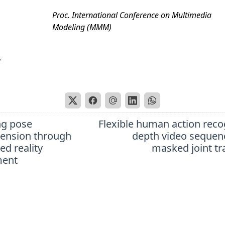
Proc. International Conference on Multimedia
Modeling (MMM)
7
ng pose
Flexible human action recog
ension through
depth video sequen
d reality
masked joint tr
ment