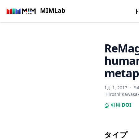
MIMLab
ReMagi
human
metap
1月 1, 2017
·
Fa
Hiroshi Kawasak
引用
DOI
タイプ