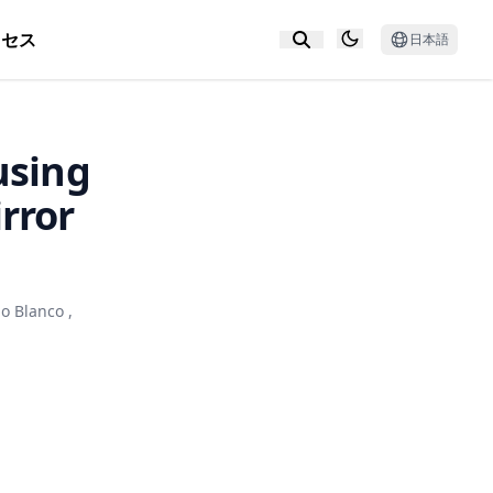
クセス
日本語
using
rror
o Blanco
,