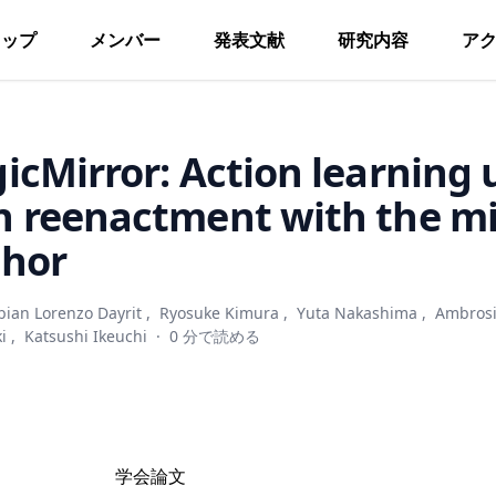
トップ
メンバー
発表文献
研究内容
ア
cMirror: Action learning 
 reenactment with the mi
hor
bian Lorenzo Dayrit
,
Ryosuke Kimura
,
Yuta Nakashima
,
Ambrosi
i
,
Katsushi Ikeuchi
·
0 分で読める
学会論文