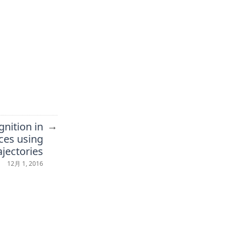
→
nition in
ces using
ajectories
12月 1, 2016