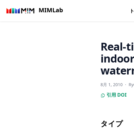
MIMLab
Real-t
indoor
waterm
8月 1, 2010
·
Ry
引用
DOI
タイプ