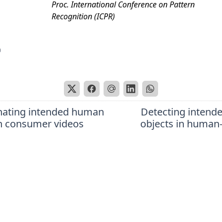
Proc. International Conference on Pattern
Recognition (ICPR)
0
nating intended human
Detecting inten
in consumer videos
objects in human