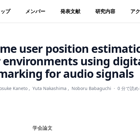
トップ
メンバー
発表文献
研究内容
ア
ime user position estimati
 environments using digit
arking for audio signals
osuke Kaneto
,
Yuta Nakashima
,
Noboru Babaguchi
·
0 分で読め
学会論文