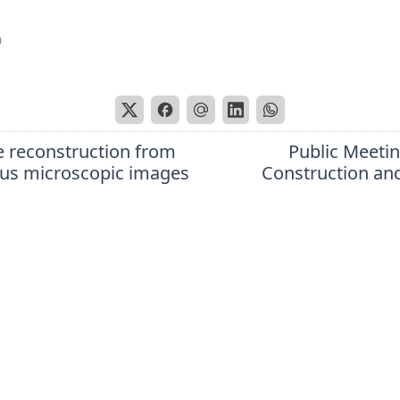
0
 reconstruction from
Public Meeti
cus microscopic images
Construction an