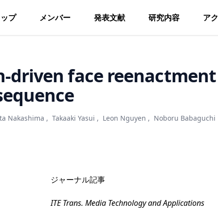
トップ
メンバー
発表文献
研究内容
ア
-driven face reenactment 
 sequence
ta Nakashima
,
Takaaki Yasui
,
Leon Nguyen
,
Noboru Babaguchi
ジャーナル記事
ITE Trans. Media Technology and Applications