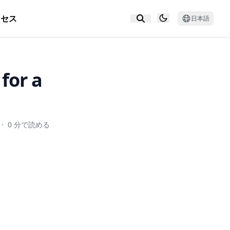
クセス
日本語
for a
·
0 分で読める