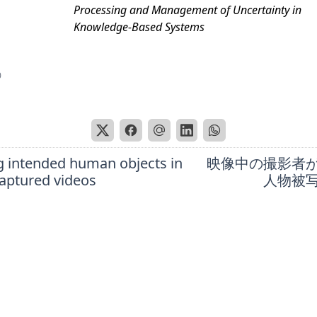
Processing and Management of Uncertainty in
Knowledge-Based Systems
0
g intended human objects in
映像中の撮影者
ptured videos
人物被